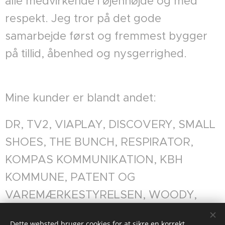
alle medvirkende i øjenhøjde og med
respekt. Jeg tror på det gode
samarbejde først og fremmest bygger
på tillid, åbenhed og nysgerrighed.
Mine kunder er blandt andet:
DR, TV2, VIAPLAY, DISCOVERY, SMALL
SHOES, THE BUNCH, RESPIRATOR,
KOMPAS KOMMUNIKATION, KBH
KOMMUNE, PATENT OG
VAREMÆRKESTYRELSEN, WOODY,
CHARLYES FAR, BLACK BOX MEDIA,
Dette websted bruger cookies for at sikre en korrekt